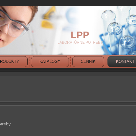
LPP
LABORATÓRNE POTREBY
RODUKTY
KATALÓGY
CENNÍK
KONTAKT
HERE
otreby