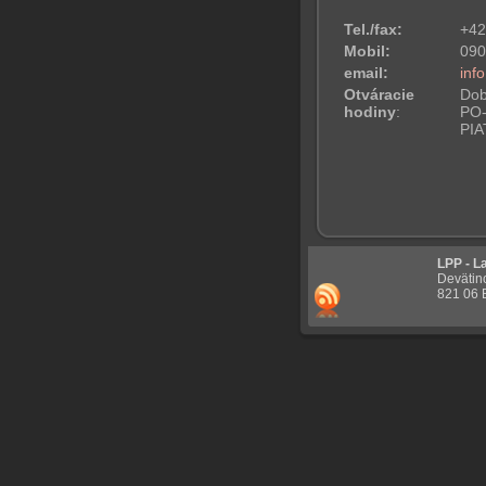
Tel./fax:
+42
Mobil:
090
email:
inf
Otváracie
Dob
hodiny
:
PO-
PIA
LPP - L
Devätin
821 06 B