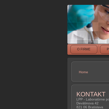
O FIRME
P
Home
YOU ARE 
KONTAKT
LPP - Laboratórne p
Devätinova 42
821 06 Bratislava