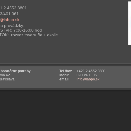
1 2 4552 3801
3/401 061
o@labpo.sk
a prevádzky:
ŠTVR: 7:30-16:00 hod
TOK: rozvoz tovaru Ba + okolie
aboratórne potreby
Tel./fax:
+421 2 4552 3801
ova 42
Mobil:
0903/401 061
ratislava
email:
info@labpo.sk